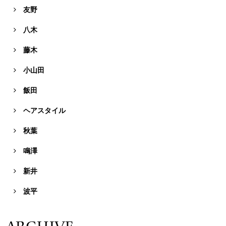
友野

八木

藤木

小山田

飯田

ヘアスタイル

秋葉

鳴澤

新井

波平
