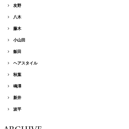
友野

八木

藤木

小山田

飯田

ヘアスタイル

秋葉

鳴澤

新井

波平
