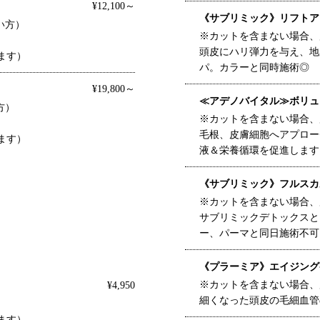
¥12,100～
《サブリミック》リフトア
い方）
※カットを含まない場合、別
頭皮にハリ弾力を与え、地
ます）
パ。カラーと同時施術◎
¥19,800～
≪アデノバイタル≫ボリュ
方）
※カットを含まない場合、別
毛根、皮膚細胞へアプロー
ます）
液＆栄養循環を促進します
《サブリミック》フルスカ
※カットを含まない場合、別
サブリミックデトックスと
ー、パーマと同日施術不可
《プラーミア》エイジング
※カットを含まない場合、別
¥4,950
細くなった頭皮の毛細血管
。
ます）